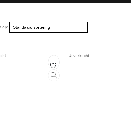
n op:
ocht
Uitverkocht
Toevoegen
aan
verlanglijst