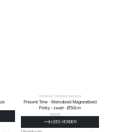
OVERIGE
,
OVERIGE KEUKEN
oze
Present Time - Memobord Magneetbord
Perky - zwart - Ø50cm
0
out of 5
LEES VERDER
€
39,95
Incl. BTW
Uitverkocht