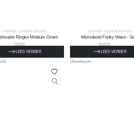
OVERIGE
,
OVERIGE KEUKEN
OVERIGE
,
OVERIGE KEUKEN
shouder Ringen Medium Groen
Memobord Funky Wave - Ge
0
out of 5
0
out of 5
LEES VERDER
LEES VERDER
5
€
45,50
Incl. BTW
Incl. BTW
ocht
Uitverkocht
Toevoegen
aan
verlanglijst