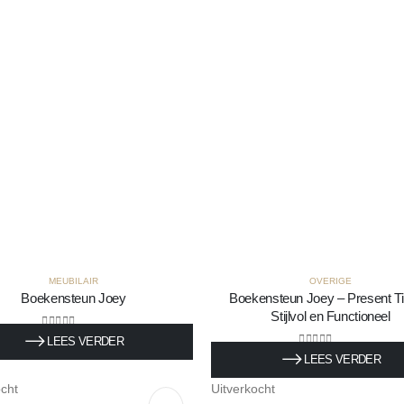
MEUBILAIR
OVERIGE
Boekensteun Joey
Boekensteun Joey – Present T
Stijlvol en Functioneel
0
out of 5
LEES VERDER
0
Incl. BTW
0
out of 5
LEES VERDER
€
54,50
Incl. BTW
ocht
Uitverkocht