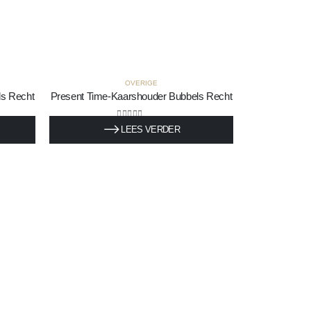
OVERIGE
ls Recht
Present Time-Kaarshouder Bubbels Recht
0
out of 5
LEES VERDER
€
36,95
Incl. BTW