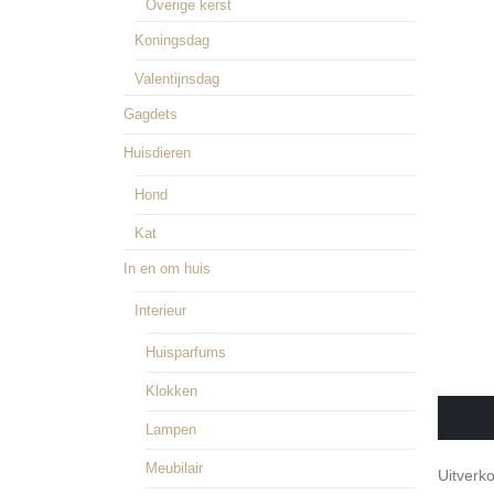
Overige kerst
Koningsdag
Valentijnsdag
Gagdets
Huisdieren
Hond
Kat
In en om huis
Interieur
Huisparfums
Klokken
€
54,5
Lampen
Meubilair
Uitverk