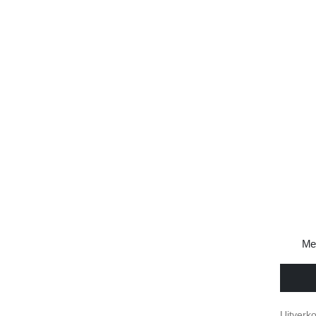
Me
€
45,5
Uitverk