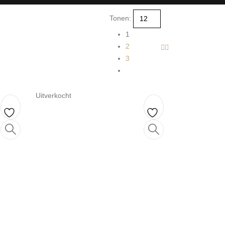
Tonen:
1
2
3
Uitverkocht
Toevoegen
Toevoegen
aan
aan
verlanglijst
verlanglijst