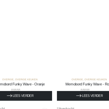
OVERIGE
,
OVERIGE KEUKEN
OVERIGE
,
OVERIGE KEUKEN
mobord Funky Wave - Oranje
Memobord Funky Wave - R
0
out of 5
0
out of 5
LEES VERDER
LEES VERDER
0
€
45,50
Incl. BTW
Incl. BTW
ocht
Uitverkocht