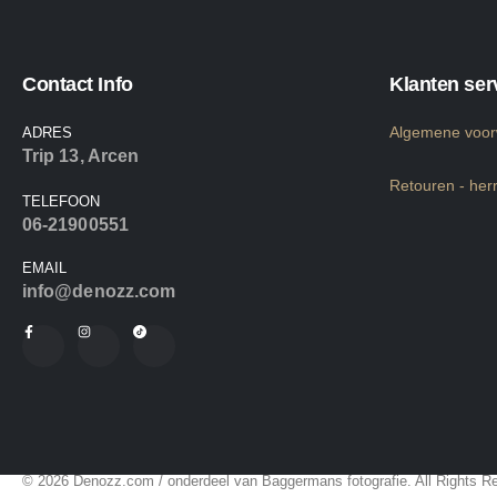
Contact Info
Klanten ser
Algemene voo
ADRES
Trip 13, Arcen
Retouren - her
TELEFOON
06-21900551
EMAIL
info@denozz.com
© 2026 Denozz.com / onderdeel van Baggermans fotografie. All Rights R