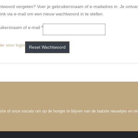
twoord vergeten? Voer je gebruikersnaam of e-mailadres in. Je ontva
link via e-mail om een nieuw wachtwoord in te stellen.
uikersnaam of e-mail
*
ier voor login
Reset Wachtwoord
bsite of onze socials om op de hoogte te blijven van de laatste nieuwtjes en