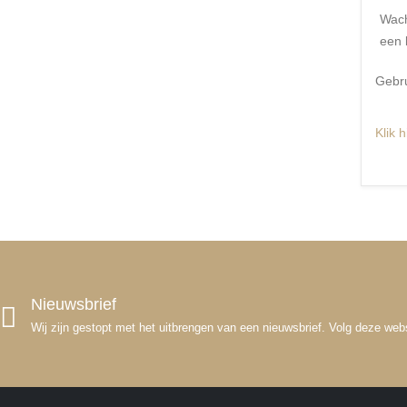
Wach
een 
Gebr
Klik h
Nieuwsbrief
Wij zijn gestopt met het uitbrengen van een nieuwsbrief. Volg deze we