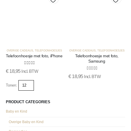
Toevoegen
Toevo
aan
aan
verlanglijst
verlang
OVERIGE CADEAUS
,
TELEFOONHOESJES
OVERIGE CADEAUS
,
TELEFOONHOESJES
Telefoonhoesje met foto, iPhone
Telefoonhoesje met foto,
Samsung
0
out of 5
€
18,95
Incl. BTW
0
out of 5
€
18,95
Incl. BTW
Tonen:
PRODUCT CATEGORIES
Baby en Kind
Overige Baby en Kind