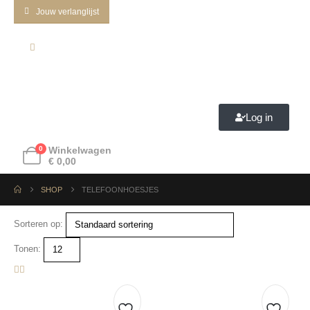
Jouw verlanglijst
Log in
0
Winkelwagen
€
0,00
SHOP
TELEFOONHOESJES
Sorteren op:
Tonen: