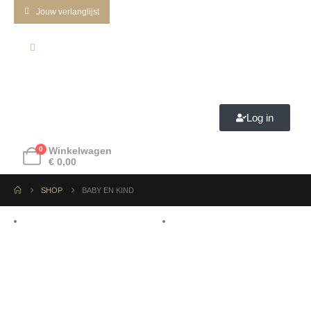
Jouw verlanglijst
Log in
0
Winkelwagen
€
0,00
SHOP
BABY EN KIND