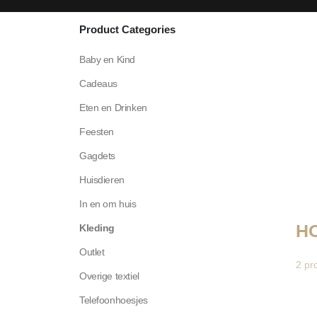
Product Categories
Baby en Kind
Cadeaus
Eten en Drinken
Feesten
Gagdets
Huisdieren
In en om huis
H
Kleding
Outlet
2
pr
Overige textiel
Telefoonhoesjes