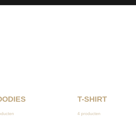
OODIES
T-SHIRT
oducten
4
producten