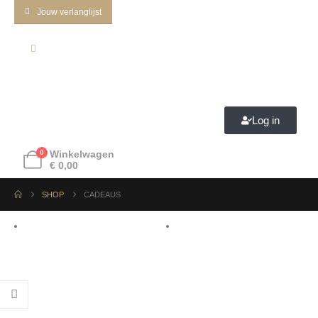
Jouw verlanglijst
Log in
0
Winkelwagen
€
0,00
SHOP
CADEAUS