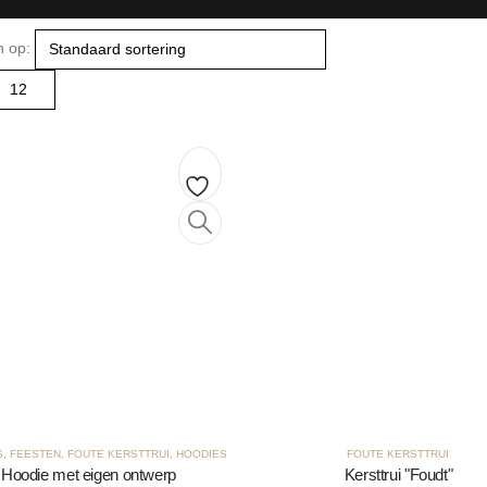
n op:
Toevoegen
aan
verlanglijst
S
,
FEESTEN
,
FOUTE KERSTTRUI
,
HOODIES
FOUTE KERSTTRUI
Hoodie met eigen ontwerp
Kersttrui "Foudt"