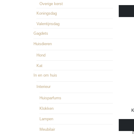
Overige kerst
€
35,0
Koningsdag
Valentijnsdag
Gagdets
Huisdieren
Hond
Kat
In en om huis
Interieur
Huisparfums
Klokken
K
Lampen
€
35,0
Meubilair