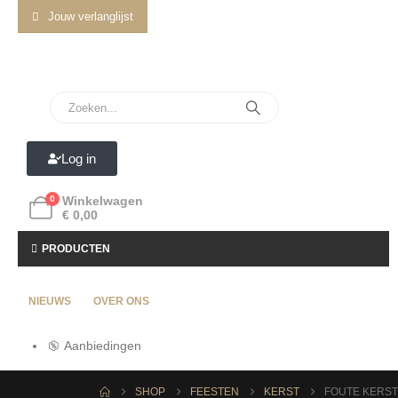
Jouw verlanglijst
Log in
0
Winkelwagen
€
0,00
PRODUCTEN
NIEUWS
OVER ONS
Aanbiedingen
SHOP
FEESTEN
KERST
FOUTE KERST