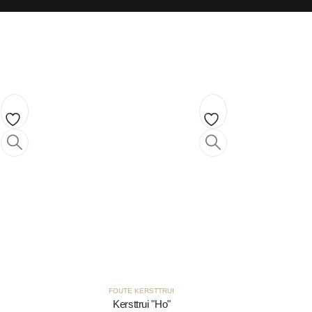
Toevoegen
Toevoegen
aan
aan
verlanglijst
verlanglijst
FOUTE KERSTTRUI
Kersttrui "Ho"