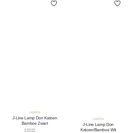
Toevoegen
Toevo
aan
aan
verlanglijst
verlang
LAMPEN
J-Line Lamp Don Katoen
LAMPEN
Bamboe Zwart
J-Line Lamp Don
Katoen/Bamboe Wit