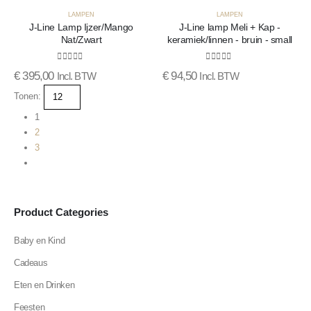
LAMPEN
LAMPEN
J-Line Lamp Ijzer/Mango
J-Line lamp Meli + Kap -
Nat/Zwart
keramiek/linnen - bruin - small
0
out of 5
0
out of 5
€
395,00
€
94,50
Incl. BTW
Incl. BTW
Tonen:
1
2
3
Product Categories
Baby en Kind
Cadeaus
Eten en Drinken
Feesten