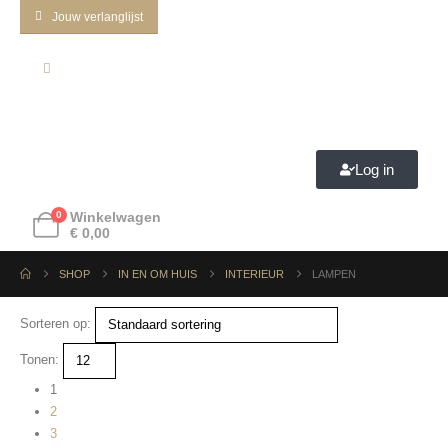
Jouw verlanglijst
Log in
0
Winkelwagen
€
0,00
SHOP
IN EN OM HUIS
INTERIEUR
LAMPEN
Sorteren op:
Tonen:
1
2
3