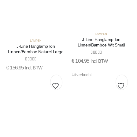
LAMPEN
J-Line Hanglamp Ion
LAMPEN
Linnen/Bamboe Wit Small
J-Line Hanglamp Ion
Linnen/Bamboe Naturel Large
0
out of 5
€
104,95
Incl. BTW
0
out of 5
€
156,95
Incl. BTW
Uitverkocht
Toevoegen
Toevo
aan
aan
verlanglijst
verlang