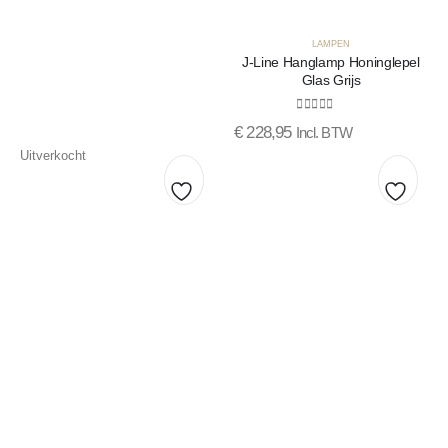
LAMPEN
J-Line Hanglamp Honinglepel
Glas Grijs
0
out of 5
€
228,95
Incl. BTW
Uitverkocht
Toevoegen
Toevo
aan
aan
verlanglijst
verlang