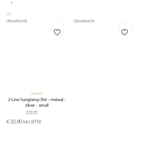
Uitverkocht
Uitverkocht
Toevoegen
Toevo
aan
aan
verlanglijst
verlang
LAMPEN
J-Line hanglamp Bol - metaal -
zilver - small
0
out of 5
€
32,90
Incl. BTW