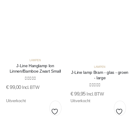
LAMPEN
J-Line Hanglamp Ion
LAMPEN
Linnen/Bamboe Zwart Small
J-Line lamp Bram - glas - groen
- large
0
out of 5
€
99,00
Incl. BTW
0
out of 5
€
99,95
Incl. BTW
Uitverkocht
Uitverkocht
Toevoegen
Toevo
aan
aan