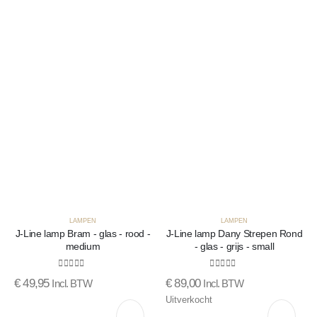
verlanglijst
verlang
LAMPEN
LAMPEN
J-Line lamp Bram - glas - rood -
J-Line lamp Dany Strepen Rond
medium
- glas - grijs - small
0
out of 5
0
out of 5
€
49,95
€
89,00
Incl. BTW
Incl. BTW
Uitverkocht