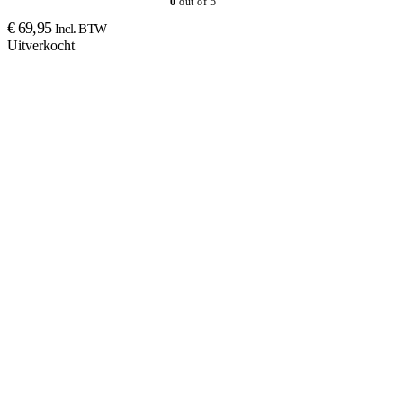
0
out of 5
€
69,95
Incl. BTW
Uitverkocht