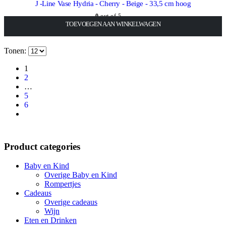
J -Line Vase Hydria - Cherry - Beige - 33,5 cm hoog
0
out of 5
TOEVOEGEN AAN WINKELWAGEN
TOEVOEGEN AAN WINKELWAGEN
TOEVOEGEN AAN WINKELWAGEN
LEES VERDER
LEES VERDER
LEES VERDER
LEES VERDER
LEES VERDER
LEES VERDER
LEES VERDER
LEES VERDER
LEES VERDER
€
109,00
Incl. BTW
Tonen:
1
2
…
5
6
Product categories
Baby en Kind
Overige Baby en Kind
Rompertjes
Cadeaus
Overige cadeaus
Wijn
Eten en Drinken