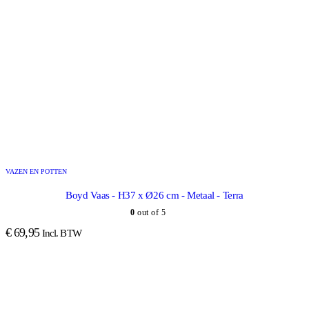
VAZEN EN POTTEN
Boyd Vaas - H37 x Ø26 cm - Metaal - Terra
0
out of 5
€
69,95
Incl. BTW