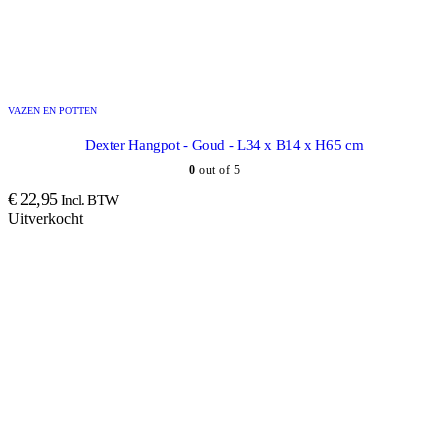
VAZEN EN POTTEN
Dexter Hangpot - Goud - L34 x B14 x H65 cm
0
out of 5
€
22,95
Incl. BTW
Uitverkocht