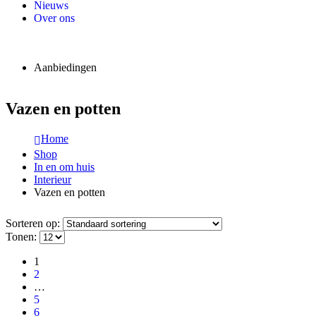
Nieuws
Over ons
Aanbiedingen
Vazen en potten
Home
Shop
In en om huis
Interieur
Vazen en potten
Sorteren op:
Tonen:
1
2
…
5
6