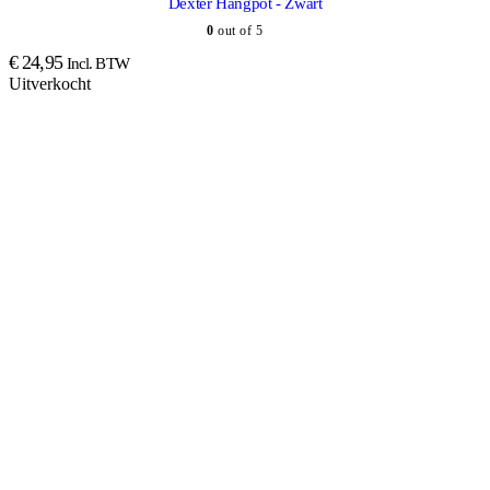
Dexter Hangpot - Zwart
0
out of 5
€
24,95
Incl. BTW
Uitverkocht