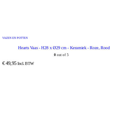
VAZEN EN POTTEN
Hearts Vaas - H28 x Ø29 cm - Keramiek - Roze, Rood
0
out of 5
€
49,95
Incl. BTW