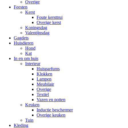
Overige
Feesten
Kerst
Foute kersttrui
Overige kerst
Koningsdag
Valentijnsdag
Gagdets
Huisdieren
Hond
Kat
In en om huis
Interieur
Huisparfums
Klokken
Lampen
Meubilair
Overige
Textiel
Vazen en potten
Keuken
Inductie beschermer
Overige keuken
Tuin
Kleding