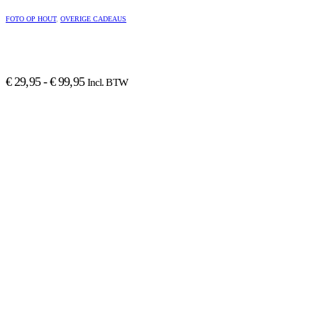
Dit
product
FOTO OP HOUT
,
OVERIGE CADEAUS
heeft
meerdere
variaties.
Deze
Prijsklasse:
optie
€
29,95
-
€
99,95
Incl. BTW
kan
€ 29,95
gekozen
tot
worden
€ 99,95
op
de
productpagina
Dit