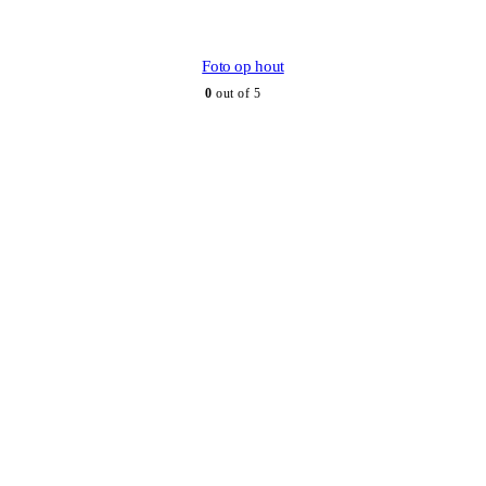
Foto op hout
0
out of 5