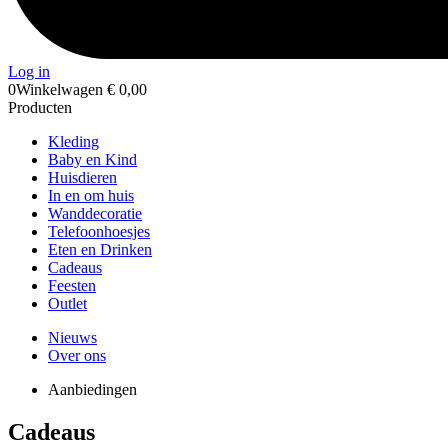
Log in
0
Winkelwagen
€
0,00
Producten
Kleding
Baby en Kind
Huisdieren
In en om huis
Wanddecoratie
Telefoonhoesjes
Eten en Drinken
Cadeaus
Feesten
Outlet
Nieuws
Over ons
Aanbiedingen
Cadeaus