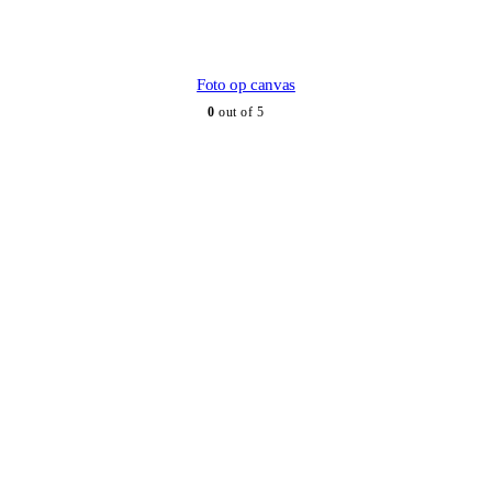
Foto op canvas
0
out of 5