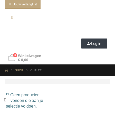
Jouw verlanglijst
Log in
0
Winkelwagen
€
0,00
SHOP
OUTLET
Geen producten
gevonden die aan je
selectie voldoen.