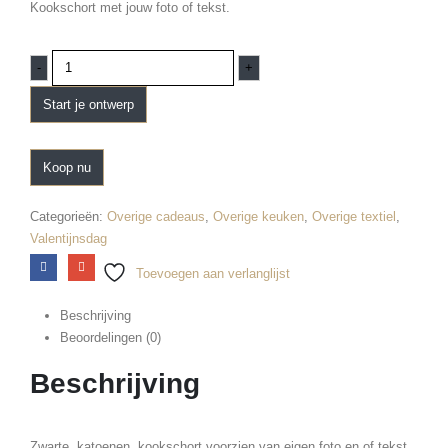
Kookschort met jouw foto of tekst.
-
+
Start je ontwerp
Koop nu
Categorieën:
Overige cadeaus
,
Overige keuken
,
Overige textiel
,
Valentijnsdag
Toevoegen aan verlanglijst
Beschrijving
Beoordelingen (0)
Beschrijving
Zwarte, katoenen, kookschort voorzien van eigen foto en of tekst.