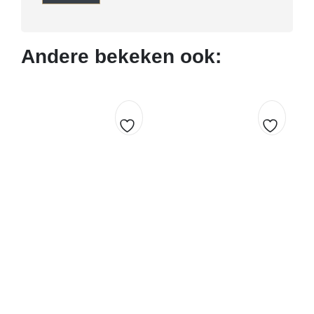
Andere bekeken ook:
Toevoegen
Toevoe
aan
aan
verlanglijst
verlangl
€