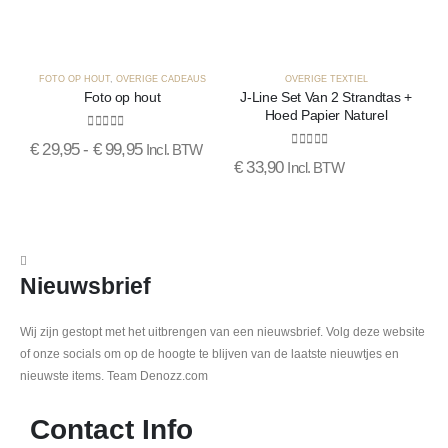
FOTO OP HOUT
,
OVERIGE CADEAUS
OVERIGE TEXTIEL
Foto op hout
J-Line Set Van 2 Strandtas +
Hoed Papier Naturel
0
out of 5
€
29,95
-
€
99,95
Incl. BTW
0
out of 5
€
33,90
Incl. BTW
Nieuwsbrief
Wij zijn gestopt met het uitbrengen van een nieuwsbrief. Volg deze website
of onze socials om op de hoogte te blijven van de laatste nieuwtjes en
nieuwste items. Team Denozz.com
Contact Info