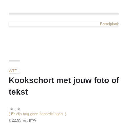
Borrelplank
WTF
Kookschort met jouw foto of
tekst
( Er zijn nog geen beoordelingen. )
0
out of 5
€
22,95
Incl. BTW