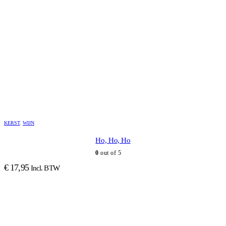
KERST
,
WIJN
Ho, Ho, Ho
0
out of 5
€
17,95
Incl. BTW