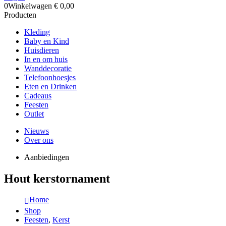
0
Winkelwagen
€
0,00
Producten
Kleding
Baby en Kind
Huisdieren
In en om huis
Wanddecoratie
Telefoonhoesjes
Eten en Drinken
Cadeaus
Feesten
Outlet
Nieuws
Over ons
Aanbiedingen
Hout kerstornament
Home
Shop
Feesten
,
Kerst