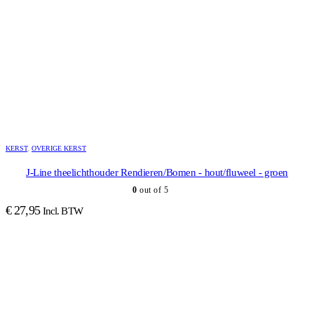
KERST
,
OVERIGE KERST
J-Line theelichthouder Rendieren/Bomen - hout/fluweel - groen
0
out of 5
€
27,95
Incl. BTW