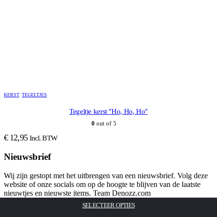
KERST
,
TEGELTJES
Tegeltje kerst "Ho, Ho, Ho"
0
out of 5
€
12,95
Incl. BTW
Nieuwsbrief
Wij zijn gestopt met het uitbrengen van een nieuwsbrief. Volg deze
website of onze socials om op de hoogte te blijven van de laatste
nieuwtjes en nieuwste items. Team Denozz.com
TOEVOEGEN AAN WINKELWAGEN
TOEVOEGEN AAN WINKELWAGEN
TOEVOEGEN AAN WINKELWAGEN
TOEVOEGEN AAN WINKELWAGEN
SELECTEER OPTIES
Contact Info