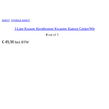
KERST
,
OVERIGE KERST
J-Line Kussen Kerstbomen Kwasten Katoen Greige/Wit
0
out of 5
€
49,90
Incl. BTW