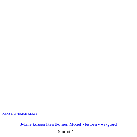
KERST
,
OVERIGE KERST
J-Line kussen Kerstbomen Motief - katoen - wit/goud
0
out of 5