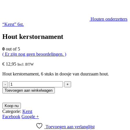
Houten onderzetters
“Kerst” 6st.
Hout kerstornament
0
out of 5
( Er zijn nog geen beoordelingen. )
€
12,95
Incl. BTW
Hout kerstornament, 6 stuks in doosje van duurzaam hout.
-
+
Toevoegen aan winkelwagen
Koop nu
Categorie:
Kerst
Facebook
Google +
Toevoegen aan verlanglijst