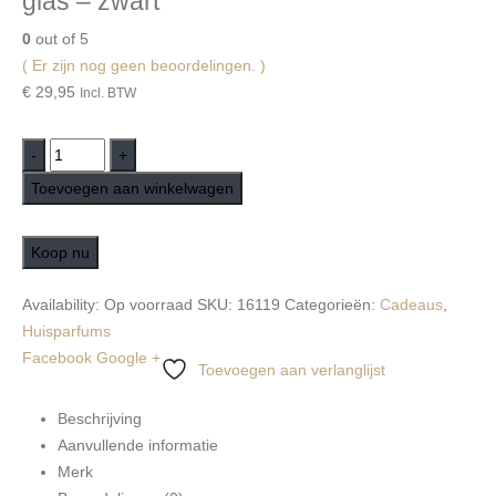
glas – zwart
0
out of 5
( Er zijn nog geen beoordelingen. )
€
29,95
Incl. BTW
-
+
Toevoegen aan winkelwagen
Koop nu
Availability:
Op voorraad
SKU:
16119
Categorieën:
Cadeaus
,
Huisparfums
Facebook
Google +
Toevoegen aan verlanglijst
Beschrijving
Aanvullende informatie
Merk