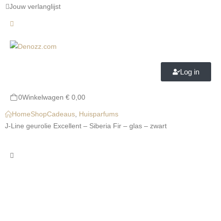
Jouw verlanglijst
Log in
0
Winkelwagen
€
0,00
Home
Shop
Cadeaus
,
Huisparfums
J-Line geurolie Excellent – Siberia Fir – glas – zwart