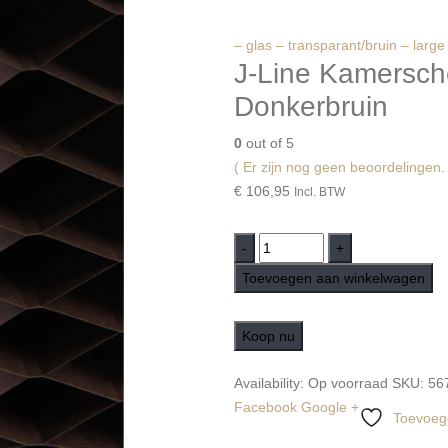
– glas – transparant/bruin – large
J-Line Kamersch
Donkerbruin
0
out of 5
( Er zijn nog geen beoordelingen. 
€
106,95
Incl. BTW
-
+
Toevoegen aan winkelwagen
Koop nu
Availability:
Op voorraad
SKU:
56
Facebook
Google +
Toevoege