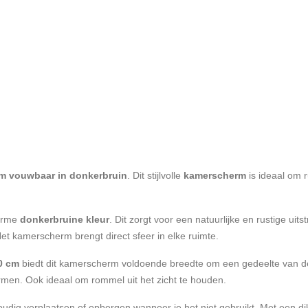
m vouwbaar in donkerbruin
. Dit stijlvolle
kamerscherm
is ideaal om 
arme
donkerbruine kleur
. Dit zorgt voor een natuurlijke en rustige uit
Het kamerscherm brengt direct sfeer in elke ruimte.
0 cm
biedt dit kamerscherm voldoende breedte om een gedeelte van de
rmen. Ook ideaal om rommel uit het zicht te houden.
oudig verplaatsen of opbergen wanneer je het niet gebruikt. Met een di