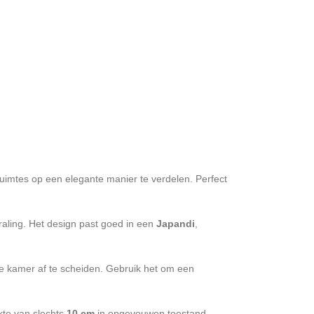
ruimtes op een elegante manier te verdelen. Perfect
straling. Het design past goed in een
Japandi
,
 kamer af te scheiden. Gebruik het om een
kte van slechts
10 cm
in opgevouwen toestand