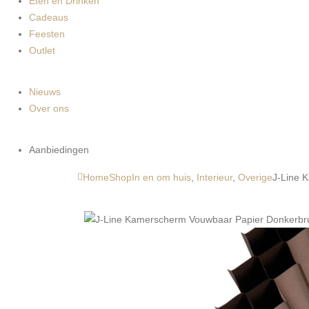
Eten en Drinken
Cadeaus
Feesten
Outlet
Nieuws
Over ons
Aanbiedingen
Home
Shop
In en om huis
,
Interieur
,
Overige
J-Line 