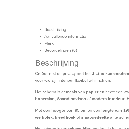
Beschrijving
Aanvullende informatie
Merk
Beoordelingen (0)
Beschrijving
Creëer rust en privacy met het
J-Line kamerscher
voor wie zijn interieur flexibel wil inrichten.
Het scherm is gemaakt van
papier
en heeft een w
bohemian
,
Scandinavisch
of
modern interieur
. 
Met een
hoogte van 95 cm
en een
lengte van 19
werkplek
,
kleedhoek
of
slaapgedeelte
af te sche
Het scherm is
vouwbaar
. Hierdoor kun je het eenv