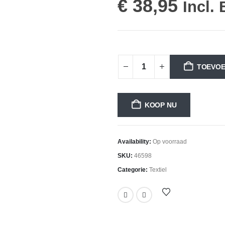
€
38,95
Incl.
TOEVOE
KOOP NU
Availability:
Op voorraad
SKU:
46598
Categorie:
Textiel