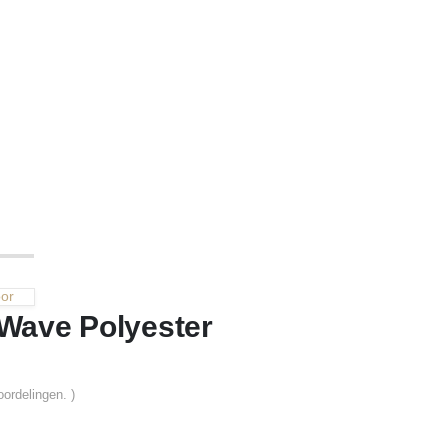
oor
Wave Polyester
oordelingen. )