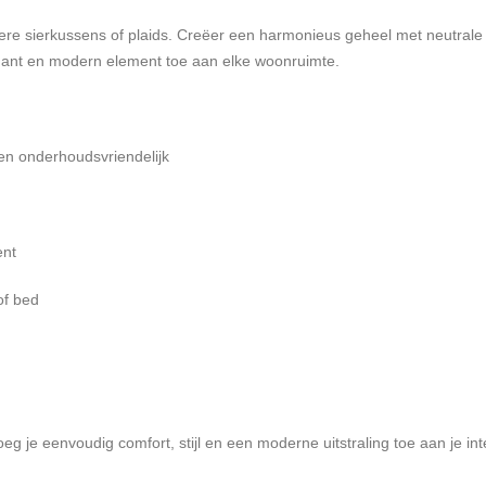
re sierkussens of plaids. Creëer een harmonieus geheel met neutrale t
egant en modern element toe aan elke woonruimte.
n onderhoudsvriendelijk
ent
of bed
eg je eenvoudig comfort, stijl en een moderne uitstraling toe aan je inte