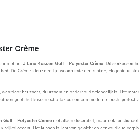
ester Crème
ieur met het
J-Line Kussen Golf – Polyester Crème
. Dit sierkussen h
of bed. De Crème
kleur
geeft je woonruimte een rustige, elegante uitstr
, waardoor het zacht, duurzaam en onderhoudsvriendelijk is. Het mater
nde patroon geeft het kussen extra textuur en een moderne touch, perfec
n Golf – Polyester Crème
niet alleen decoratief, maar ook functioneel
 stijlvol accent. Het kussen is licht van gewicht en eenvoudig te verpl