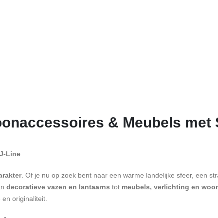
oonaccessoires & Meubels met S
 J-Line
arakter
. Of je nu op zoek bent naar een warme landelijke sfeer, een st
Van
decoratieve vazen en lantaarns
tot
meubels, verlichting en woo
n originaliteit.