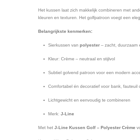
Het kussen laat zich makkelijk combineren met ande
kleuren en texturen. Het golfpatroon voegt een el
Belangrijkste kenmerken:
Sierkussen van
polyester
– zacht, duurzaam e
Kleur: Crème – neutraal en stijlvol
Subtiel golvend patroon voor een modern acc
Comfortabel én decoratief voor bank, fauteuil 
Lichtgewicht en eenvoudig te combineren
Merk:
J-Line
Met het
J-Line Kussen Golf – Polyester Crème
vo