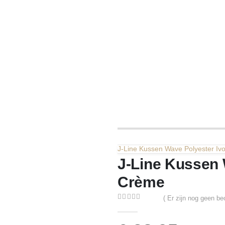
J-Line Kussen Wave Polyester Iv
J-Line Kussen 
Crème
( Er zijn nog geen be
0
out of 5