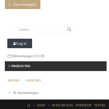
Jouw verlanglijst
Log in
0
Winkelwagen
€
0,00
PRODUCTEN
NIEUWS
OVER ONS
Aanbiedingen
SHOP
IN EN OM HUIS
,
INTERIEUR
,
TEXTIEL