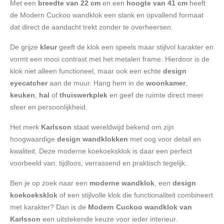
Met een
breedte van 22 cm
en een
hoogte van 41 cm
heeft
de Modern Cuckoo wandklok een slank en opvallend formaat
dat direct de aandacht trekt zonder te overheersen.
De grijze
kleur
geeft de klok een speels maar stijlvol karakter en
vormt een mooi contrast met het metalen frame. Hierdoor is de
klok niet alleen functioneel, maar ook een echte
design
eyecatcher
aan de muur. Hang hem in de
woonkamer
,
keuken
,
hal
of
thuiswerkplek
en geef de ruimte direct meer
sfeer en persoonlijkheid.
Het merk
Karlsson
staat wereldwijd bekend om zijn
hoogwaardige
design wandklokken
met oog voor detail en
kwaliteit. Deze moderne koekoeksklok is daar een perfect
voorbeeld van: tijdloos, verrassend en praktisch tegelijk.
Ben je op zoek naar een
moderne wandklok
, een
design
koekoeksklok
of een stijlvolle klok die functionaliteit combineert
met karakter? Dan is de
Modern Cuckoo wandklok van
Karlsson
een uitstekende keuze voor ieder interieur.