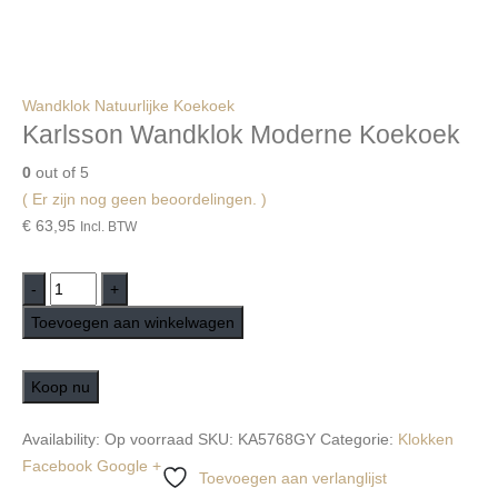
Wandklok Natuurlijke Koekoek
Karlsson Wandklok Moderne Koekoek
0
out of 5
( Er zijn nog geen beoordelingen. )
€
63,95
Incl. BTW
-
+
Toevoegen aan winkelwagen
Koop nu
Availability:
Op voorraad
SKU:
KA5768GY
Categorie:
Klokken
Facebook
Google +
Toevoegen aan verlanglijst