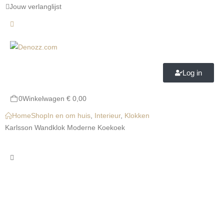
Jouw verlanglijst
Log in
0
Winkelwagen
€
0,00
Home
Shop
In en om huis
,
Interieur
,
Klokken
Karlsson Wandklok Moderne Koekoek