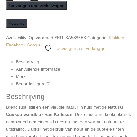
Toevoegen aan winkelwagen
Koop nu
Availability:
Op voorraad
SKU:
KA5886BK
Categorie:
Klokken
Facebook
Google +
Toevoegen aan verlanglijst
Beschrijving
Aanvullende informatie
Merk
Beoordelingen (0)
Beschrijving
Breng rust, stijl en een vleugje natuur in huis met de
Natural
Cuckoo wandklok van Karlsson
. Deze moderne koekoeksklok
combineert een eigentijds design met een warme, natuurlijke
uitstraling. Dankzij het gebruik van
hout
en de subtiele tinten
van de wijzerplaat past deze wandklok perfect in uiteenlopende