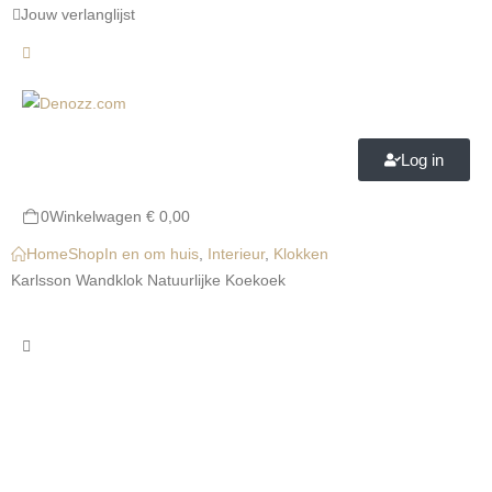
Jouw verlanglijst
Log in
0
Winkelwagen
€
0,00
Home
Shop
In en om huis
,
Interieur
,
Klokken
Karlsson Wandklok Natuurlijke Koekoek