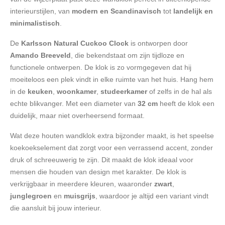
interieurstijlen, van
modern en Scandinavisch
tot
landelijk en
minimalistisch
.
De
Karlsson Natural Cuckoo Clock
is ontworpen door
Amando Breeveld
, die bekendstaat om zijn tijdloze en
functionele ontwerpen. De klok is zo vormgegeven dat hij
moeiteloos een plek vindt in elke ruimte van het huis. Hang hem
in de
keuken
,
woonkamer
,
studeerkamer
of zelfs in de hal als
echte blikvanger. Met een diameter van
32 cm
heeft de klok een
duidelijk, maar niet overheersend formaat.
Wat deze houten wandklok extra bijzonder maakt, is het speelse
koekoekselement dat zorgt voor een verrassend accent, zonder
druk of schreeuwerig te zijn. Dit maakt de klok ideaal voor
mensen die houden van design met karakter. De klok is
verkrijgbaar in meerdere kleuren, waaronder
zwart
,
junglegroen
en
muisgrijs
, waardoor je altijd een variant vindt
die aansluit bij jouw interieur.