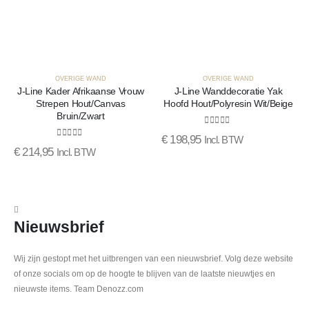
OVERIGE WAND
OVERIGE WAND
J-Line Kader Afrikaanse Vrouw
J-Line Wanddecoratie Yak
Strepen Hout/Canvas
Hoofd Hout/Polyresin Wit/Beige
Bruin/Zwart
0
out of 5
€
198,95
Incl. BTW
0
out of 5
€
214,95
Incl. BTW
Nieuwsbrief
Wij zijn gestopt met het uitbrengen van een nieuwsbrief. Volg deze website
of onze socials om op de hoogte te blijven van de laatste nieuwtjes en
nieuwste items. Team Denozz.com