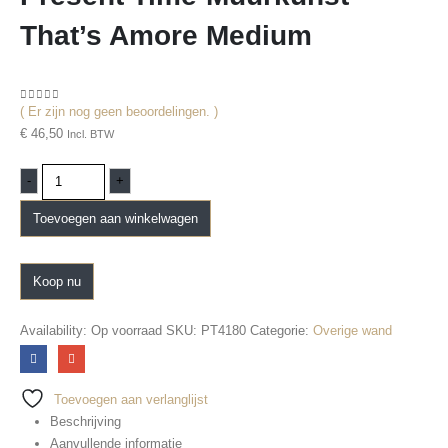
That’s Amore Medium
( Er zijn nog geen beoordelingen. )
0
out of 5
€
46,50
Incl. BTW
-
+
Toevoegen aan winkelwagen
Koop nu
Availability:
Op voorraad
SKU:
PT4180
Categorie:
Overige wand
Toevoegen aan verlanglijst
Beschrijving
Aanvullende informatie