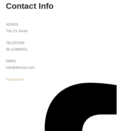
Contact Info
ADRES
Trip 13, Arcen
TELEFOON
06-21900551
EMAIL
info@denozz.com
Facebook-f