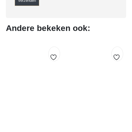
Andere bekeken ook:
Toevoegen
Toevo
aan
aan
verlanglijst
verlang