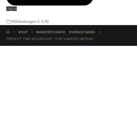
Log in
0
Winkelwagen
€
0,00
SHOP
WANDDECORATIE
,
OVERIGE WAND
PRESENT TIME-MUURKUNST THAT’S AMORE MEDIUM