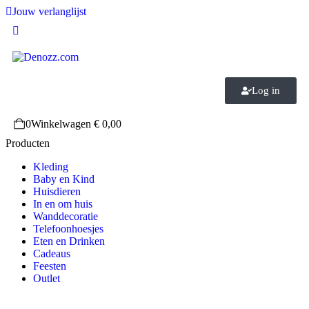
Jouw verlanglijst
Log in
0
Winkelwagen
€
0,00
Producten
Kleding
Baby en Kind
Huisdieren
In en om huis
Wanddecoratie
Telefoonhoesjes
Eten en Drinken
Cadeaus
Feesten
Outlet