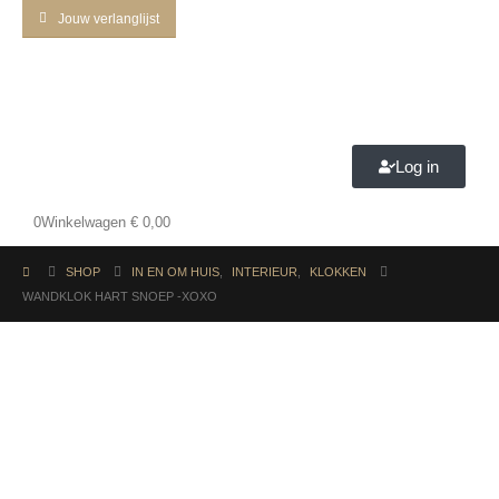
Jouw verlanglijst
Log in
0
Winkelwagen
€
0,00
SHOP
IN EN OM HUIS
,
INTERIEUR
,
KLOKKEN
WANDKLOK HART SNOEP -XOXO