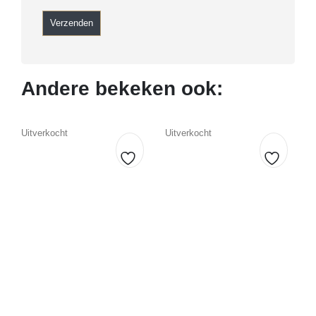
Andere bekeken ook:
Uitverkocht
Uitverkocht
U
Toevoegen
Toevoe
aan
aan
verlanglijst
verlangl