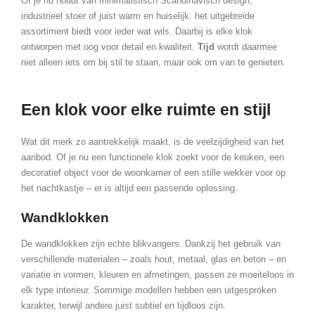
Of je nu houdt van minimalistisch Scandinavisch design,
industrieel stoer of juist warm en huiselijk: het uitgebreide
assortiment biedt voor ieder wat wils. Daarbij is elke klok
ontworpen met oog voor detail en kwaliteit.
Tijd
wordt daarmee
niet alleen iets om bij stil te staan, maar ook om van te genieten.
Een klok voor elke ruimte en stijl
Wat dit merk zo aantrekkelijk maakt, is de veelzijdigheid van het
aanbod. Of je nu een functionele klok zoekt voor de keuken, een
decoratief object voor de woonkamer of een stille wekker voor op
het nachtkastje – er is altijd een passende oplossing.
Wandklokken
De wandklokken zijn echte blikvangers. Dankzij het gebruik van
verschillende materialen – zoals hout, metaal, glas en beton – en
variatie in vormen, kleuren en afmetingen, passen ze moeiteloos in
elk type interieur. Sommige modellen hebben een uitgesproken
karakter, terwijl andere juist subtiel en tijdloos zijn.