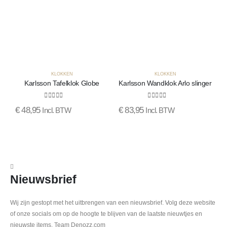
KLOKKEN
KLOKKEN
Karlsson Tafelklok Globe
Karlsson Wandklok Arlo slinger
0
out of 5
0
out of 5
€
48,95
€
83,95
Incl. BTW
Incl. BTW
€
Nieuwsbrief
Wij zijn gestopt met het uitbrengen van een nieuwsbrief. Volg deze website
of onze socials om op de hoogte te blijven van de laatste nieuwtjes en
nieuwste items. Team Denozz.com