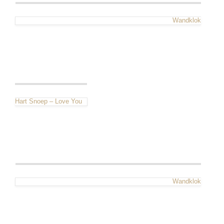
Wandklok
Hart Snoep – Love You
Wandklok