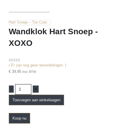
Hart Snoep – Too Cute
Wandklok Hart Snoep -
XOXO
( Er zijn nog geen beoordelingen. )
0
out of 5
€
39,95
Incl. BTW
-
+
Toevoegen aan winkelwagen
Koop nu