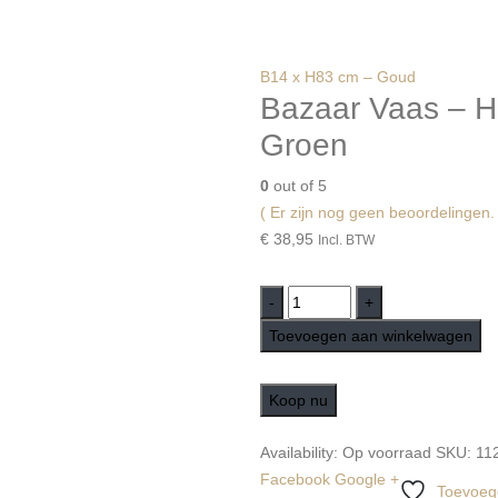
B14 x H83 cm – Goud
Bazaar Vaas – H
Groen
0
out of 5
( Er zijn nog geen beoordelingen. 
€
38,95
Incl. BTW
-
+
Toevoegen aan winkelwagen
Koop nu
Availability:
Op voorraad
SKU:
11
Facebook
Google +
Toevoege