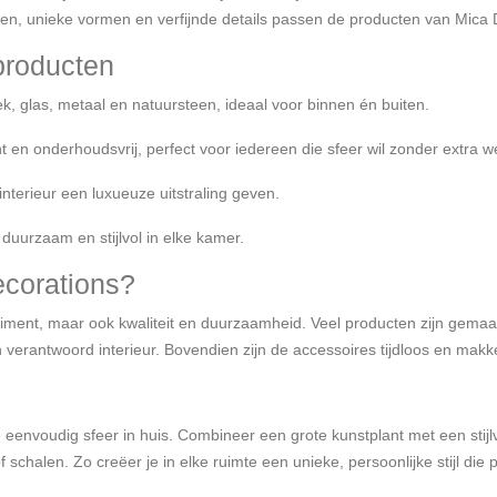
uren, unieke vormen en verfijnde details passen de producten van Mica 
producten
k, glas, metaal en natuursteen, ideaal voor binnen én buiten.
 en onderhoudsvrij, perfect voor iedereen die sfeer wil zonder extra w
interieur een luxueuze uitstraling geven.
 duurzaam en stijlvol in elke kamer.
corations?
timent, maar ook kwaliteit en duurzaamheid. Veel producten zijn gemaak
verantwoord interieur. Bovendien zijn de accessoires tijdloos en mak
 eenvoudig sfeer in huis. Combineer een grote kunstplant met een stij
halen. Zo creëer je in elke ruimte een unieke, persoonlijke stijl die per