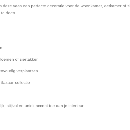
r is deze vaas een perfecte decoratie voor de woonkamer, eetkamer of s
t te doen.
rn
loemen of siertakken
envoudig verplaatsen
Bazaar-collectie
jk, stijlvol en uniek accent toe aan je interieur.