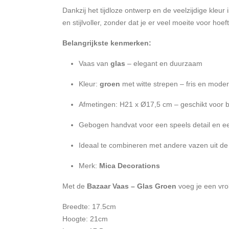
Dankzij het tijdloze ontwerp en de veelzijdige kleu
en stijlvoller, zonder dat je er veel moeite voor hoef
Belangrijkste kenmerken:
Vaas van
glas
– elegant en duurzaam
Kleur:
groen
met witte strepen – fris en mode
Afmetingen: H21 x Ø17,5 cm – geschikt voor b
Gebogen handvat voor een speels detail en e
Ideaal te combineren met andere vazen uit de 
Merk:
Mica Decorations
Met de
Bazaar Vaas – Glas Groen
voeg je een vroli
Breedte: 17.5cm
Hoogte: 21cm