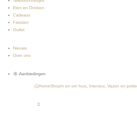
Telefoonhoesjes
Eten en Drinken
Cadeaus
Feesten
Outlet
Nieuws
Over ons
Aanbiedingen
Home
Shop
In en om huis
,
Interieur
,
Vazen en potte