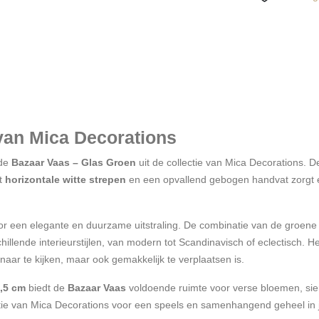
van Mica Decorations
 de
Bazaar Vaas – Glas Groen
uit de collectie van Mica Decorations. D
et
horizontale witte strepen
en een opvallend gebogen handvat zorgt e
oor een elegante en duurzame uitstraling. De combinatie van de groene 
chillende interieurstijlen, van modern tot Scandinavisch of eclectisch.
naar te kijken, maar ook gemakkelijk te verplaatsen is.
,5 cm
biedt de
Bazaar Vaas
voldoende ruimte voor verse bloemen, sie
ie van Mica Decorations voor een speels en samenhangend geheel in je