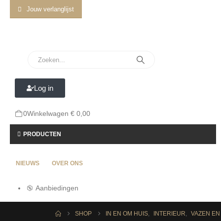
Jouw verlanglijst
Log in
0
Winkelwagen
€
0,00
PRODUCTEN
NIEUWS
OVER ONS
Aanbiedingen
SHOP
IN EN OM HUIS
,
INTERIEUR
,
VAZEN EN