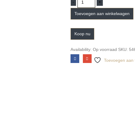
-
+
Toevoegen aan winkelwagen
Koop nu
Availability:
Op voorraad
SKU:
54
Toevoegen aan v