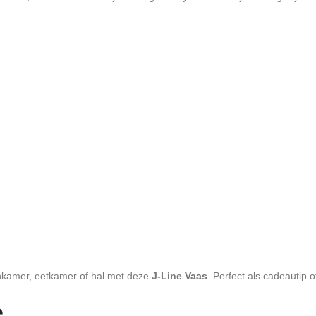
onkamer, eetkamer of hal met deze
J-Line Vaas
. Perfect als cadeautip of
e