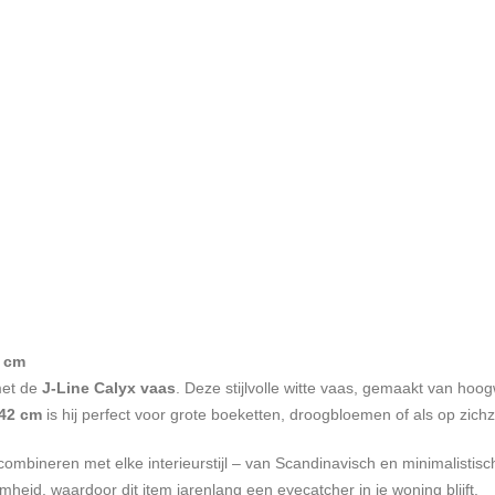
2 cm
 met de
J-Line Calyx vaas
. Deze stijlvolle witte vaas, gemaakt van hoo
42 cm
is hij perfect voor grote boeketten, droogbloemen of als op zichz
combineren met elke interieurstijl – van Scandinavisch en minimalistis
eid, waardoor dit item jarenlang een eyecatcher in je woning blijft.