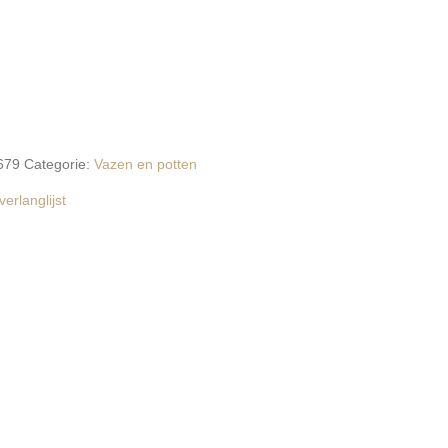
679
Categorie:
Vazen en potten
erlanglijst