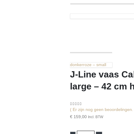
donkerroze – small
J-Line vaas Ca
large – 42 cm 
0
out of 5
( Er zijn nog geen beoordelingen. 
€
159,00
Incl. BTW