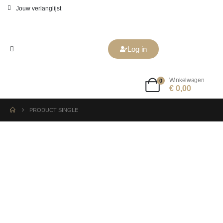
Jouw verlanglijst
Log in
Winkelwagen
0
€
0,00
PRODUCT SINGLE