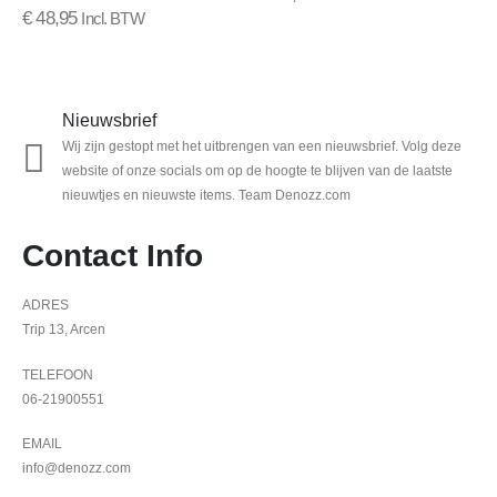
0
out of 5
€
48,95
Incl. BTW
Nieuwsbrief
Wij zijn gestopt met het uitbrengen van een nieuwsbrief. Volg deze
website of onze socials om op de hoogte te blijven van de laatste
nieuwtjes en nieuwste items. Team Denozz.com
Contact Info
ADRES
Trip 13, Arcen
TELEFOON
06-21900551
EMAIL
info@denozz.com