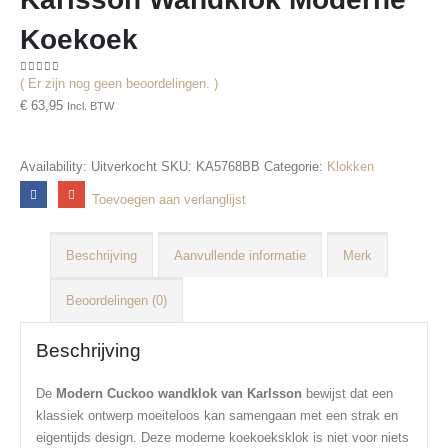
Koekoek
( Er zijn nog geen beoordelingen. )
0
out of 5
€
63,95
Incl. BTW
Availability:
Uitverkocht
SKU:
KA5768BB
Categorie:
Klokken
Toevoegen aan verlanglijst
Beschrijving
Aanvullende informatie
Merk
Beoordelingen (0)
Beschrijving
De
Modern Cuckoo wandklok van Karlsson
bewijst dat een
klassiek ontwerp moeiteloos kan samengaan met een strak en
eigentijds design. Deze moderne koekoeksklok is niet voor niets