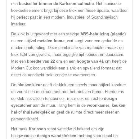
een
bestseller binnen de Karlsson collectie
. Het iconische
koekoekselement krijgt bij deze klok een frisse update, waardoor
hij perfect past in een modern, industrieel of Scandinavisch
interieur.
De klok is uitgevoerd met een stevige
ABS-behuizing (plastic)
en een stijlvol
metalen frame
, wat zorgt voor een gedurfde en
moderne uitstraling. Deze combinatie van materialen maakt de
klok licht van gewicht, maar tegelijkertijd robuust en duurzaam.
Met een
breedte van 22 cm
en een
hoogte van 41 cm
heeft de
Modern Cuckoo wandklok een slank en opvallend formaat dat
direct de aandacht trekt zonder te overheersen.
De
blauwe kleur
geeft de klok een speels maar stijlvol karakter
en vormt een mooi contrast met het metalen frame. Hierdoor is
de klok niet alleen functioneel, maar ook een echte
design
eyecatcher
aan de muur. Hang hem in de
woonkamer
,
keuken
,
hal
of
thuiswerkplek
en geef de ruimte direct meer sfeer en
persoonlijkheid.
Het merk
Karlsson
staat wereldwijd bekend om zijn
hoogwaardige
design wandklokken
met oog voor detail en