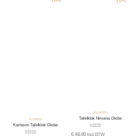
aan
aan
verlanglijst
verlang
KLOKKEN
Tafelklok Nirvana Globe
KLOKKEN
Karlsson Tafelklok Globe
0
out of 5
€
46,95
Incl. BTW