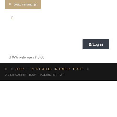
Jouw verlanglijst
Log in
0
Winkelwagen
€
0,00
SHOP
IN EN OM HUIS
,
INTERIEUR
,
TEXTIEL
J-LINE KUSSEN TEDDY – POLYESTER – WIT