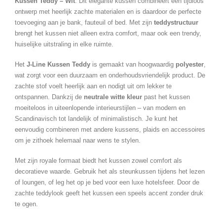
Kussen Teddy – Wit
. Dit elegante kussen combineert een tijdloos
ontwerp met heerlijk zachte materialen en is daardoor de perfecte
toevoeging aan je bank, fauteuil of bed. Met zijn
teddystructuur
brengt het kussen niet alleen extra comfort, maar ook een trendy,
huiselijke uitstraling in elke ruimte.
Het
J-Line Kussen Teddy
is gemaakt van hoogwaardig
polyester
,
wat zorgt voor een duurzaam en onderhoudsvriendelijk product. De
zachte stof voelt heerlijk aan en nodigt uit om lekker te
ontspannen. Dankzij de
neutrale witte kleur
past het kussen
moeiteloos in uiteenlopende interieurstijlen – van modern en
Scandinavisch tot landelijk of minimalistisch. Je kunt het
eenvoudig combineren met andere kussens, plaids en accessoires
om je zithoek helemaal naar wens te stylen.
Met zijn royale formaat biedt het kussen zowel comfort als
decoratieve waarde. Gebruik het als steunkussen tijdens het lezen
of loungen, of leg het op je bed voor een luxe hotelsfeer. Door de
zachte teddylook geeft het kussen een speels accent zonder druk
te ogen.