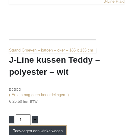
J-Line Plaid
Strand Groeven – katoen – oker – 185 x 135 cm
J-Line kussen Teddy –
polyester – wit
( Er zijn nog geen beoordelingen. )
0
out of 5
€
25,50
Incl. BTW
-
+
Toevoegen aan winkelwagen