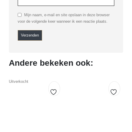
Mijn naam, e-mail en site opslaan in deze browser
voor de volgende keer wanneer ik een reactie plaats.
Andere bekeken ook:
Uitverkocht
U
Toevoegen
Toevoe
aan
aan
verlanglijst
verlangl