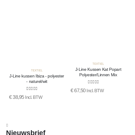
TEXTIEL
J-Line Kussen Kat Popart
TEXTIEL
Polyester/Linnen Mix
J-Line kussen Ibiza - polyester
- naturel/wit
0
out of 5
€
67,50
Incl. BTW
0
out of 5
€
38,95
€
Incl. BTW
Nieuwsbrief