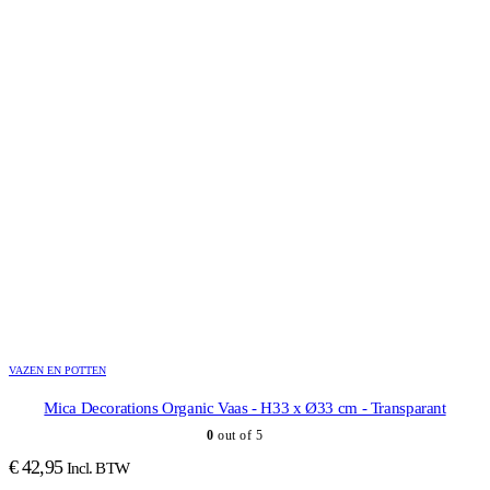
VAZEN EN POTTEN
Mica Decorations Organic Vaas - H33 x Ø33 cm - Transparant
0
out of 5
€
42,95
Incl. BTW