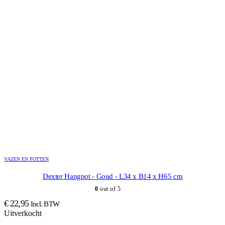
VAZEN EN POTTEN
Dexter Hangpot - Goud - L34 x B14 x H65 cm
0
out of 5
€
22,95
Incl. BTW
Uitverkocht