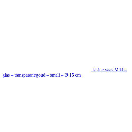
J-Line vaas Miki –
glas – transparant/goud – small – Ø 15 cm