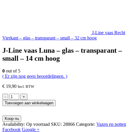
J-Line vaas Recht
Vierkant – glas – transparant – small – 32 cm hoog
J-Line vaas Luna – glas – transparant –
small – 14 cm hoog
0
out of 5
( Er zijn nog geen beoordelingen. )
€
19,90
Incl. BTW
-
+
Toevoegen aan winkelwagen
Koop nu
Availability:
Op voorraad
SKU:
28866
Categorie:
Vazen en potten
Facebook
Google +