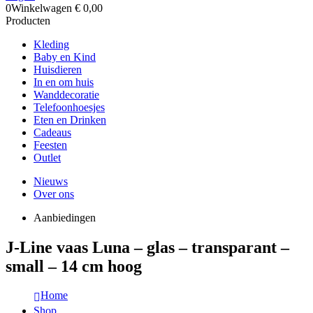
0
Winkelwagen
€
0,00
Producten
Kleding
Baby en Kind
Huisdieren
In en om huis
Wanddecoratie
Telefoonhoesjes
Eten en Drinken
Cadeaus
Feesten
Outlet
Nieuws
Over ons
Aanbiedingen
J-Line vaas Luna – glas – transparant –
small – 14 cm hoog
Home
Shop