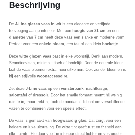
Beschrijving
De
J-Line glazen vaas in wit
is een elegante en verfijnde
toevoeging aan je interieur. Met een
hoogte van 21 cm
en een
diameter van 7 cm
heeft deze vaas een slanke en moderne vorm.
Perfect voor een
enkele bloem
, een
tak
of een klein
boeketje
.
Deze
witte glazen vaas
past in elke woonstijl. Denk aan modern,
Scandinavisch, minimalistisch of landelijk. Door de neutrale kleur
laat de vaas bloemen extra mooi uitkomen. Ook zonder bloemen is
hij een stijlvolle
woonaccessoire
.
Zet deze
J-Line vaas
op een
vensterbank
,
nachtkastje
,
salontafel
of
dressoir
. Door het smalle formaat neemt hij weinig
ruimte in, maar trekt hij toch de aandacht. Ideaal om verschillende
vazen te combineren voor een speels effect.
De vaas is gemaakt van
hoogwaardig glas
. Dat zorgt voor een
heldere en luxe uitstraling. De witte tint geeft rust en frisheid aan
elke ruimte. Hierdoor voelt je interieur direct lichter en verzorgder.