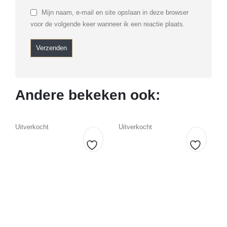
Mijn naam, e-mail en site opslaan in deze browser
voor de volgende keer wanneer ik een reactie plaats.
Andere bekeken ook:
Uitverkocht
Uitverkocht
Toevoegen
Toevoe
aan
aan
verlanglijst
verlangl