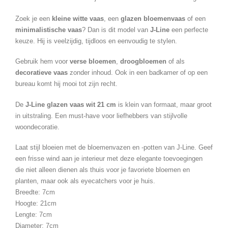
Zoek je een
kleine witte vaas
, een
glazen bloemenvaas
of een
minimalistische vaas
? Dan is dit model van
J-Line
een perfecte
keuze. Hij is veelzijdig, tijdloos en eenvoudig te stylen.
Gebruik hem voor
verse bloemen
,
droogbloemen
of als
decoratieve vaas
zonder inhoud. Ook in een badkamer of op een
bureau komt hij mooi tot zijn recht.
De
J-Line glazen vaas wit 21 cm
is klein van formaat, maar groot
in uitstraling. Een must-have voor liefhebbers van stijlvolle
woondecoratie.
Laat stijl bloeien met de bloemenvazen en -potten van J-Line. Geef
een frisse wind aan je interieur met deze elegante toevoegingen
die niet alleen dienen als thuis voor je favoriete bloemen en
planten, maar ook als eyecatchers voor je huis.
Breedte: 7cm
Hoogte: 21cm
Lengte: 7cm
Diameter: 7cm