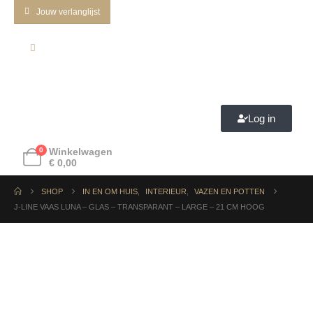
Jouw verlanglijst
Log in
0
Winkelwagen
€
0,00
SHOP
IN EN OM HUIS
,
INTERIEUR
,
VAZEN EN POTTEN
J-LINE VAAS LUNA – GLAS – TRANSPARANT – LARGE – 21 CM HOOG