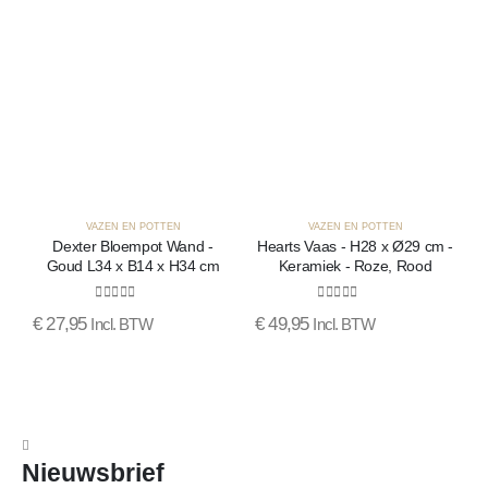
VAZEN EN POTTEN
VAZEN EN POTTEN
Dexter Bloempot Wand -
Hearts Vaas - H28 x Ø29 cm -
Goud L34 x B14 x H34 cm
Keramiek - Roze, Rood
0
out of 5
0
out of 5
€
€
27,95
€
49,95
Incl. BTW
Incl. BTW
Nieuwsbrief