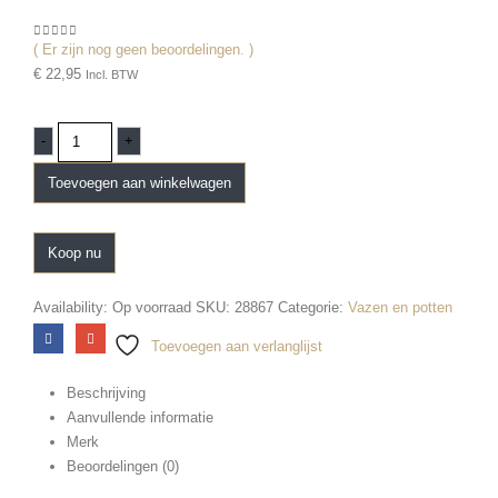
( Er zijn nog geen beoordelingen. )
0
out of 5
€
22,95
Incl. BTW
-
+
Toevoegen aan winkelwagen
Koop nu
Availability:
Op voorraad
SKU:
28867
Categorie:
Vazen en potten
Toevoegen aan verlanglijst
Beschrijving
Aanvullende informatie
Merk
Beoordelingen (0)