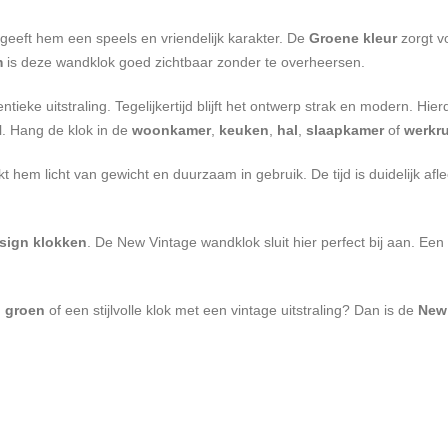
t geeft hem een speels en vriendelijk karakter. De
Groene kleur
zorgt v
m
is deze wandklok goed zichtbaar zonder te overheersen.
ntieke uitstraling. Tegelijkertijd blijft het ontwerp strak en modern. H
el. Hang de klok in de
woonkamer
,
keuken
,
hal
,
slaapkamer
of
werkr
kt hem licht van gewicht en duurzaam in gebruik. De tijd is duidelijk af
sign klokken
. De New Vintage wandklok sluit hier perfect bij aan. Een k
n groen
of een stijlvolle klok met een vintage uitstraling? Dan is de
New