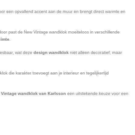
oor een opvallend accent aan de muur en brengt direct warmte en
ierdoor past de New Vintage wandklok moeiteloos in verschillende
uimte
.
leesbaar, wat deze
design wandklok
niet alleen decoratief, maar
lok die karakter toevoegt aan je interieur en tegelijkertijd
 Vintage wandklok van Karlsson
een uitstekende keuze voor een