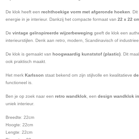
De klok heeft een
rechthoekige vorm met afgeronde hoeken
. Di
energie in je interieur. Dankzij het compacte formaat van
22 x 22 c
De
vintage geïnspireerde wijzerbeweging
geeft de klok een authe
interieurstijlen. Denk aan retro, modern, Scandinavisch of industrie
De klok is gemaakt van
hoogwaardig kunststof (plastic)
. Dit maa
ook praktisch maakt.
Het merk
Karlsson
staat bekend om zijn stijlvolle en kwalitatieve
de
functioneel is.
Ben je op zoek naar een
retro wandklok
, een
design wandklok i
uniek interieur.
Breedte: 22cm
Hoogte: 22cm
Lengte: 22cm