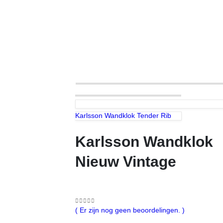
Karlsson Wandklok Tender Rib
Karlsson Wandklok
Nieuw Vintage
0
out of 5
( Er zijn nog geen beoordelingen. )