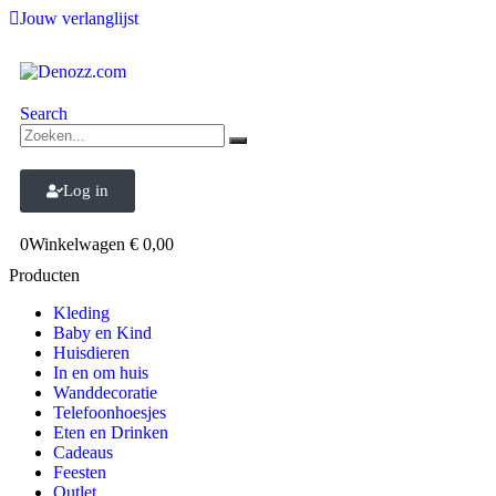
Jouw verlanglijst
Search
Log in
0
Winkelwagen
€
0,00
Producten
Kleding
Baby en Kind
Huisdieren
In en om huis
Wanddecoratie
Telefoonhoesjes
Eten en Drinken
Cadeaus
Feesten
Outlet