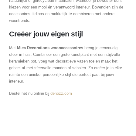
natuurlijke of gerecyclede materialen, waardoor je bewuster kunt
kiezen voor een mooi én verantwoord interieur. Bovendien zijn de
accessoires tijdloos en makkelijk te combineren met andere
woontrends.
Creëer jouw eigen stijl
Met
Mica Decorations woonaccessoires
breng je eenvoudig
sfeer in huis. Combineer een grote kunstplant met een stijlvolle
keramieken pot, voeg wat decoratieve vazen toe en maak het
geheel af met sfeervolle manden of schalen. Zo creëer je in elke
ruimte een unieke, persoonlijke stijl die perfect past bij jouw
interieur.
Bestel het nu online bij
denozz.com