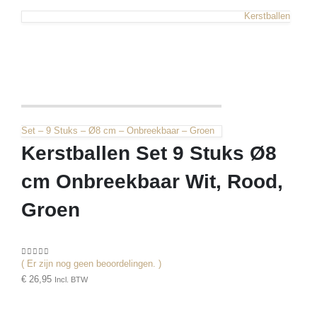
Kerstballen
Set – 9 Stuks – Ø8 cm – Onbreekbaar – Groen
Kerstballen Set 9 Stuks Ø8
cm Onbreekbaar Wit, Rood,
Groen
( Er zijn nog geen beoordelingen. )
0
out of 5
€
26,95
Incl. BTW