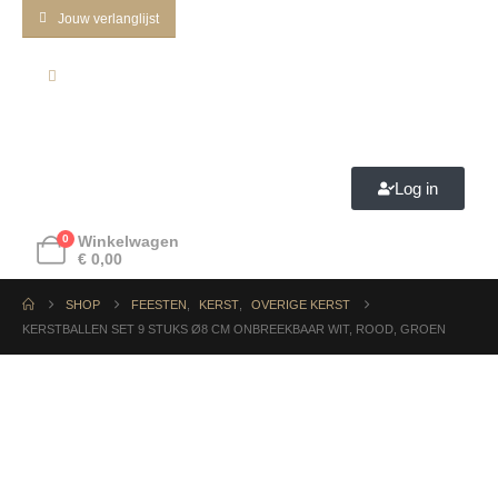
Jouw verlanglijst
Log in
0
Winkelwagen
€
0,00
SHOP
FEESTEN
,
KERST
,
OVERIGE KERST
KERSTBALLEN SET 9 STUKS Ø8 CM ONBREEKBAAR WIT, ROOD, GROEN