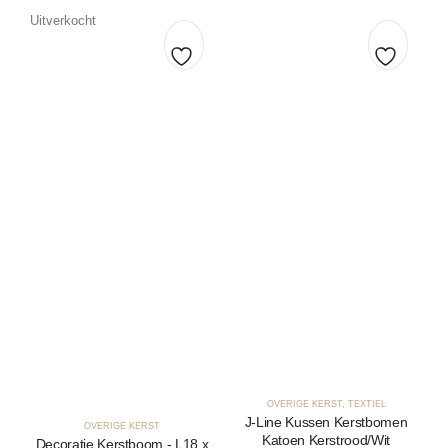
Uitverkocht
Toevoegen
Toevoe
aan
aan
verlanglijst
verlangl
OVERIGE KERST
,
TEXTIEL
J-Line Kussen Kerstbomen
OVERIGE KERST
Katoen Kerstrood/Wit
Decoratie Kerstboom - L18 x