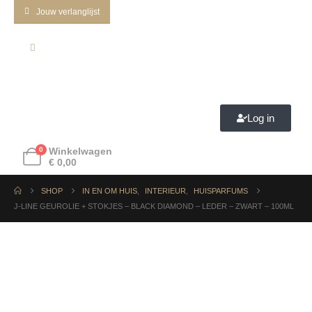
Jouw verlanglijst
Log in
0
Winkelwagen
€
0,00
SHOP
IN EN OM HUIS
,
INTERIEUR
,
HUISPARFUMS
J-LINE GEUROLIE + STOKJES – BLACK DIAMOND – LEDER – ZWART – 100ML