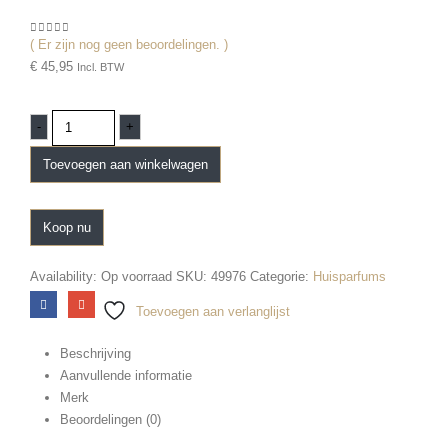
( Er zijn nog geen beoordelingen. )
0
out of 5
€
45,95
Incl. BTW
-
+
Toevoegen aan winkelwagen
Koop nu
Availability:
Op voorraad
SKU:
49976
Categorie:
Huisparfums
Toevoegen aan verlanglijst
Beschrijving
Aanvullende informatie
Merk
Beoordelingen (0)