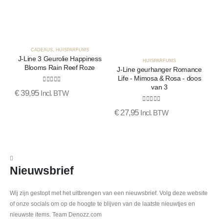
CADEAUS
,
HUISPARFUMS
J-Line 3 Geurolie Happiness
J
HUISPARFUMS
Blooms Rain Reef Roze
J-Line geurhanger Romance
Life - Mimosa & Rosa - doos
van 3
0
out of 5
€
39,95
€
Incl. BTW
0
out of 5
€
27,95
Incl. BTW
Nieuwsbrief
Wij zijn gestopt met het uitbrengen van een nieuwsbrief. Volg deze website
of onze socials om op de hoogte te blijven van de laatste nieuwtjes en
nieuwste items. Team Denozz.com