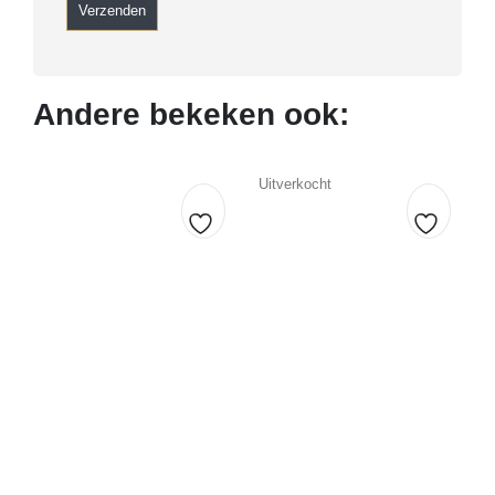
Andere bekeken ook:
Uitverkocht
Toevoegen
Toevoe
aan
aan
verlanglijst
verlangl