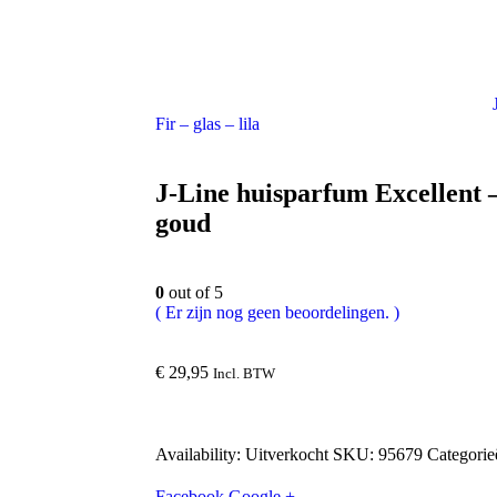
Fir – glas – lila
J-Line huisparfum Excellent 
goud
0
out of 5
( Er zijn nog geen beoordelingen. )
€
29,95
Incl. BTW
Availability:
Uitverkocht
SKU:
95679
Categorie
Facebook
Google +