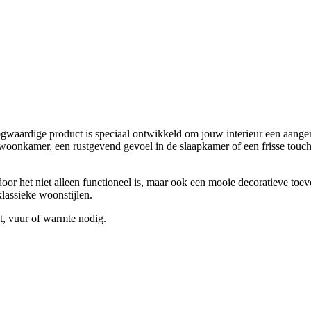
ogwaardige product is speciaal ontwikkeld om jouw interieur een aangena
e woonkamer, een rustgevend gevoel in de slaapkamer of een frisse touc
door het niet alleen functioneel is, maar ook een mooie decoratieve toev
klassieke woonstijlen.
eit, vuur of warmte nodig.