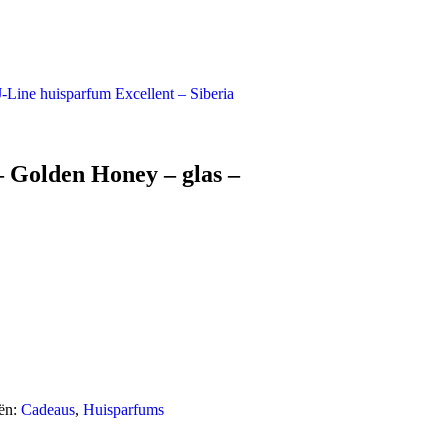
J-Line huisparfum Excellent – Siberia
– Golden Honey – glas –
ën:
Cadeaus
,
Huisparfums