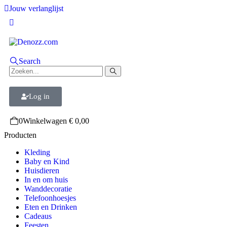
Jouw verlanglijst
Search
Log in
0
Winkelwagen
€
0,00
Producten
Kleding
Baby en Kind
Huisdieren
In en om huis
Wanddecoratie
Telefoonhoesjes
Eten en Drinken
Cadeaus
Feesten