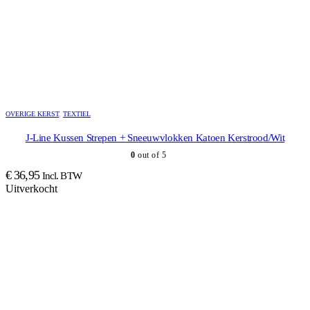
OVERIGE KERST
,
TEXTIEL
J-Line Kussen Strepen + Sneeuwvlokken Katoen Kerstrood/Wit
0
out of 5
€
36,95
Incl. BTW
Uitverkocht