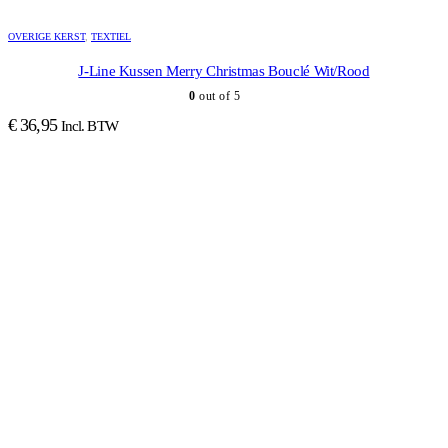
OVERIGE KERST
,
TEXTIEL
J-Line Kussen Merry Christmas Bouclé Wit/Rood
0
out of 5
€
36,95
Incl. BTW