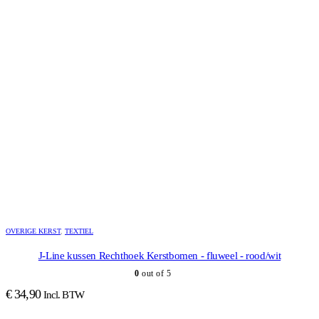
OVERIGE KERST
,
TEXTIEL
J-Line kussen Rechthoek Kerstbomen - fluweel - rood/wit
0
out of 5
€
34,90
Incl. BTW