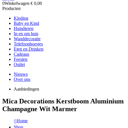
0
Winkelwagen
€
0,00
Producten
Kleding
Baby en Kind
Huisdieren
In en om huis
Wanddecoratie
Telefoonhoesjes
Eten en Drinken
Cadeaus
Feesten
Outlet
Nieuws
Over ons
Aanbiedingen
Mica Decorations Kerstboom Aluminium
Champagne Wit Marmer
Home
Shop