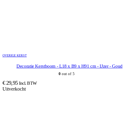
OVERIGE KERST
Decoratie Kerstboom - L18 x B9 x H91 cm - IJzer - Goud
0
out of 5
€
29,95
Incl. BTW
Uitverkocht