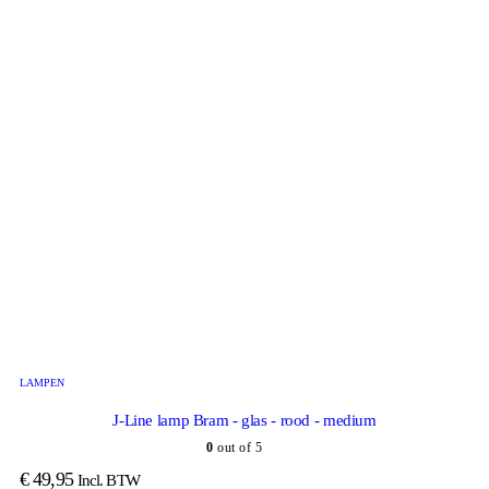
LAMPEN
J-Line lamp Bram - glas - rood - medium
0
out of 5
€
49,95
Incl. BTW