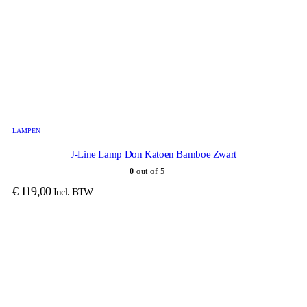
LAMPEN
J-Line Lamp Don Katoen Bamboe Zwart
0
out of 5
€
119,00
Incl. BTW