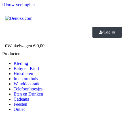
Jouw verlanglijst
Log in
0
Winkelwagen
€
0,00
Producten
Kleding
Baby en Kind
Huisdieren
In en om huis
Wanddecoratie
Telefoonhoesjes
Eten en Drinken
Cadeaus
Feesten
Outlet