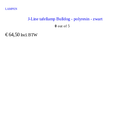
LAMPEN
J-Line tafellamp Bulldog - polyresin - zwart
0
out of 5
€
64,50
Incl. BTW