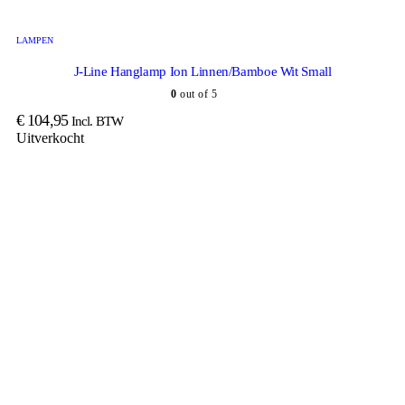
LAMPEN
J-Line Hanglamp Ion Linnen/Bamboe Wit Small
0
out of 5
€
104,95
Incl. BTW
Uitverkocht