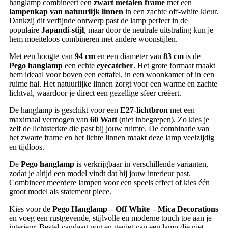
hanglamp combineert een
zwart metalen frame
met een
lampenkap van natuurlijk linnen
in een zachte off-white kleur.
Dankzij dit verfijnde ontwerp past de lamp perfect in de
populaire
Japandi-stijl
, maar door de neutrale uitstraling kun je
hem moeiteloos combineren met andere woonstijlen.
Met een hoogte van
94 cm
en een diameter van
83 cm
is de
Pego hanglamp
een echte
eyecatcher
. Het grote formaat maakt
hem ideaal voor boven een eettafel, in een woonkamer of in een
ruime hal. Het natuurlijke linnen zorgt voor een warme en zachte
lichtval, waardoor je direct een gezellige sfeer creëert.
De hanglamp is geschikt voor een
E27-lichtbron
met een
maximaal vermogen van
60 Watt
(niet inbegrepen). Zo kies je
zelf de lichtsterkte die past bij jouw ruimte. De combinatie van
het zwarte frame en het lichte linnen maakt deze lamp veelzijdig
en tijdloos.
De
Pego hanglamp
is verkrijgbaar in verschillende varianten,
zodat je altijd een model vindt dat bij jouw interieur past.
Combineer meerdere lampen voor een speels effect of kies één
groot model als statement piece.
Kies voor de
Pego Hanglamp – Off White – Mica Decorations
en voeg een rustgevende, stijlvolle en moderne touch toe aan je
interieur. Bestel vandaag nog en geniet van een lamp die niet