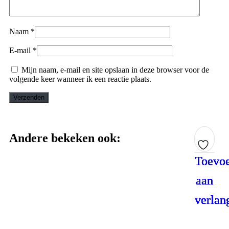
Naam
*
E-mail
*
Mijn naam, e-mail en site opslaan in deze browser voor de
volgende keer wanneer ik een reactie plaats.
Andere bekeken ook:
Toevo
Toevo
Toevo
Toevo
Toevo
aan
aan
aan
aan
aan
verlang
verlang
verlang
verlang
verlang